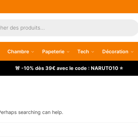
Chambre
Papeterie
Tech
Décoration
🚨 -10% dès 39€ avec le code : NARUTO10 ⭐
 Perhaps searching can help.