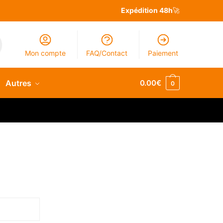
Expédition 48h
🚀
Mon compte
FAQ/Contact
Paiement
Autres
0.00
€
0