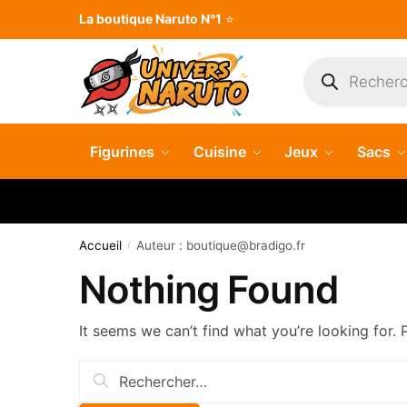
Skip
Skip
La boutique Naruto N°1
⭐
to
to
navigation
content
Recherche
de
produits
Figurines
Cuisine
Jeux
Sacs
Accueil
Auteur :
boutique@bradigo.fr
/
Nothing Found
It seems we can’t find what you’re looking for.
Rechercher :