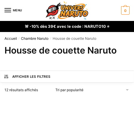
Skip
Skip
to
to
MENU
0
navigation
content
🚨 -10% dès 39€ avec le code : NARUTO10 ⭐
Accueil
Chambre Naruto
Housse de couette Naruto
/
/
Housse de couette Naruto
AFFICHER LES FILTRES
Trié
12 résultats affichés
par
popularité