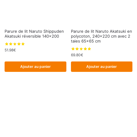
Parure de lit Naruto Shippuden
Parure de lit Naruto Akatsuki en
Akatsuki réversible 140×200
polycoton, 240×220 cm avec 2
taies 65×65 cm
51.98
€
69.80
€
Ajouter au panier
Ajouter au panier