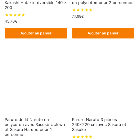
Kakashi Hatake réversible 140 x
en polycoton pour 2 personnes
200
77.98
€
45.70
€
Ajouter au panier
Ajouter au panier
Parure de lit Naruto en
Parure Naruto 3 pièces
polycoton avec Sasuke Uchiwa
240×220 cm avec Sakura et
et Sakura Haruno pour 1
Sasuke
personne