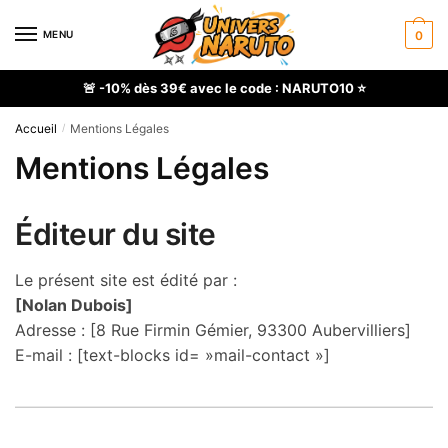
Skip
Skip
to
to
MENU
0
navigation
content
🚨 -10% dès 39€ avec le code : NARUTO10 ⭐
Accueil
Mentions Légales
/
Mentions Légales
Éditeur du site
Le présent site est édité par :
[Nolan Dubois]
Adresse : [8 Rue Firmin Gémier, 93300 Aubervilliers]
E-mail : [text-blocks id= »mail-contact »]