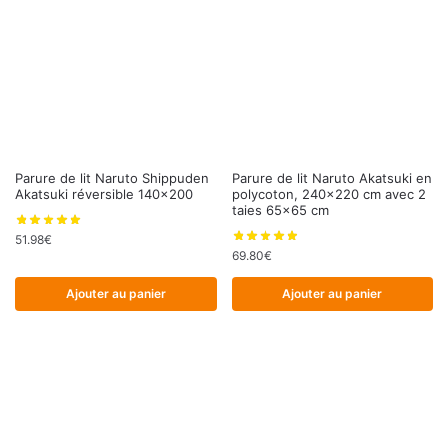
Parure de lit Naruto Shippuden
Parure de lit Naruto Akatsuki en
Akatsuki réversible 140×200
polycoton, 240×220 cm avec 2
taies 65×65 cm
51.98
€
69.80
€
Ajouter au panier
Ajouter au panier