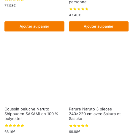
personne
77.98
€
47.40
€
Ajouter au panier
Ajouter au panier
Coussin peluche Naruto
Parure Naruto 3 pièces
Shippuden SAKAMI en 100 %
240×220 cm avec Sakura et
polyester
Sasuke
66.16
€
69.98
€