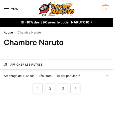
Skip
Skip
to
to
MENU
0
navigation
content
🚨 -10% dès 39€ avec le code : NARUTO10 ⭐
Accueil
Chambre Naruto
/
Chambre Naruto
AFFICHER LES FILTRES
Trié
Affichage de 1–12 sur 30 résultats
par
popularité
1
2
3