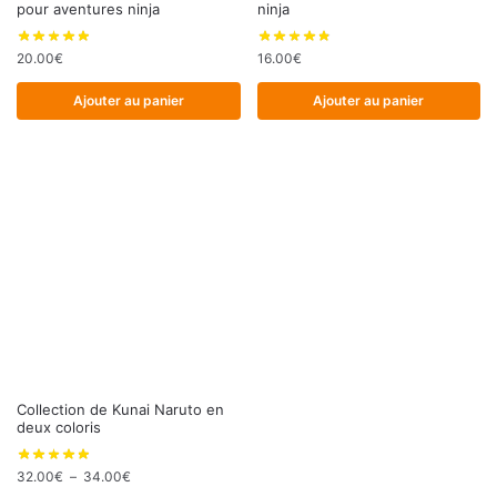
pour aventures ninja
ninja
20.00
€
16.00
€
Ajouter au panier
Ajouter au panier
Ce
Collection de Kunai Naruto en
deux coloris
produit
a
Plage
32.00
€
–
34.00
€
plusieurs
de