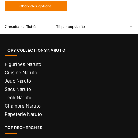
variations.
prix :
Choix des options
Les
32.00€
à
options
34.00€
peuvent
Trié
7 résultats affichés
par
être
popularité
choisies
sur
TOPS COLLECTIONS NARUTO
la
page
Figurines Naruto
du
Cuisine Naruto
produit
Jeux Naruto
Sacs Naruto
Tech Naruto
Chambre Naruto
Papeterie Naruto
TOP RECHERCHES