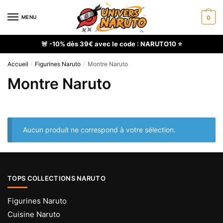
Skip
Skip
to
to
MENU
0
navigation
content
🚨 -10% dès 39€ avec le code : NARUTO10 ⭐
Accueil
Figurines Naruto
Montre Naruto
/
/
Montre Naruto
Aucun produit ne correspond à votre sélection.
TOPS COLLECTIONS NARUTO
Figurines Naruto
Cuisine Naruto