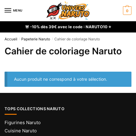
Skip
Skip
to
to
MENU
0
navigation
content
🚨 -10% dès 39€ avec le code : NARUTO10 ⭐
Accueil
Papeterie Naruto
Cahier de coloriage Naruto
/
/
Cahier de coloriage Naruto
Aucun produit ne correspond à votre sélection.
TOPS COLLECTIONS NARUTO
Figurines Naruto
Cuisine Naruto