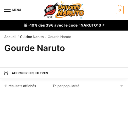
Skip
Skip
to
to
MENU
0
navigation
content
🚨 -10% dès 39€ avec le code : NARUTO10 ⭐
Accueil
Cuisine Naruto
Gourde Naruto
/
/
Gourde Naruto
AFFICHER LES FILTRES
Trié
11 résultats affichés
par
popularité