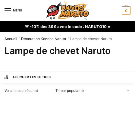
Skip
Skip
to
to
MENU
0
navigation
content
🚨 -10% dès 39€ avec le code : NARUTO10 ⭐
Accueil
Décoration Konoha Naruto
Lampe de chevet Naruto
/
/
Lampe de chevet Naruto
AFFICHER LES FILTRES
Voici le seul résultat