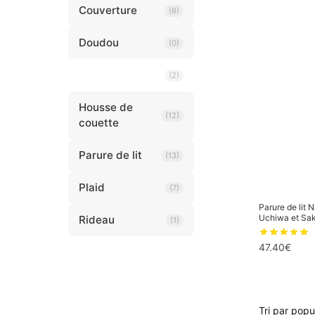
Couverture
(6)
Doudou
(0)
Draps
(2)
Housse de
(12)
couette
Parure de lit
(13)
Plaid
(7)
Parure de lit
Uchiwa et Sak
Rideau
(1)
47.40
€