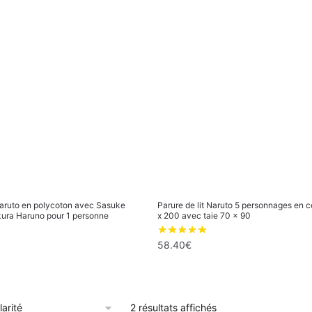
popularité
 Naruto en polycoton avec Sasuke
Parure de lit Naruto 5 personnages en 
ura Haruno pour 1 personne
x 200 avec taie 70 x 90
58.40
€
Trié
2 résultats affichés