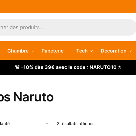
Chambre
Papeterie
Tech
Décoration
🚨 -10% dès 39€ avec le code : NARUTO10 ⭐
ps Naruto
Trié
2 résultats affichés
par