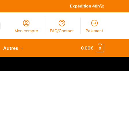
Expédition 48h
🚀
Mon compte
FAQ/Contact
Paiement
Autres
0.00
€
0