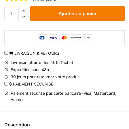
quantité
Ajouter au panier
de
Puzzle
Quiz
Naruto
enfant
et
🚚 LIVRAISON & RETOURS
Naruto
Livraison offerte dès 40€ d’achat
Shippuden
Expédition sous 48h
en
30 jours pour retourner votre produit
bois
🔒 PAIEMENT SÉCURISÉ
Paiement sécurisé par carte bancaire (Visa, Mastercard,
Amex).
Description