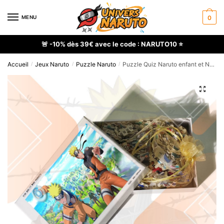
Skip
Skip
to
to
MENU
0
navigation
content
🚨 -10% dès 39€ avec le code : NARUTO10 ⭐
Accueil
Jeux Naruto
Puzzle Naruto
Puzzle Quiz Naruto enfant et Naruto Shippuden en bois
/
/
/
🔍