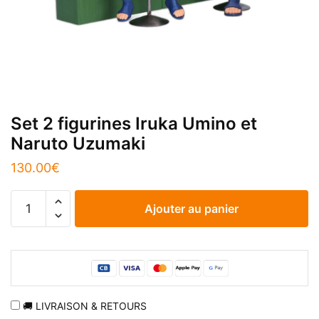
Set 2 figurines Iruka Umino et
Naruto Uzumaki
130.00
€
quantité
Ajouter au panier
de
Set
2
figurines
Iruka
Umino
🚚 LIVRAISON & RETOURS
et