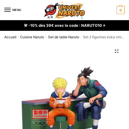
Skip
Skip
to
to
MENU
0
navigation
content
🚨 -10% dès 39€ avec le code : NARUTO10 ⭐
Accueil
Cuisine Naruto
Set de table Naruto
Set 2 figurines Iruka Umino et Naruto Uzumaki
/
/
/
🔍