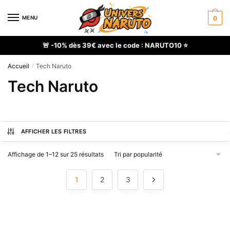
Skip
Skip
to
to
MENU
0
navigation
content
🚨 -10% dès 39€ avec le code : NARUTO10 ⭐
Accueil
Tech Naruto
/
Tech Naruto
AFFICHER LES FILTRES
Trié
Affichage de 1–12 sur 25 résultats
par
popularité
1
2
3