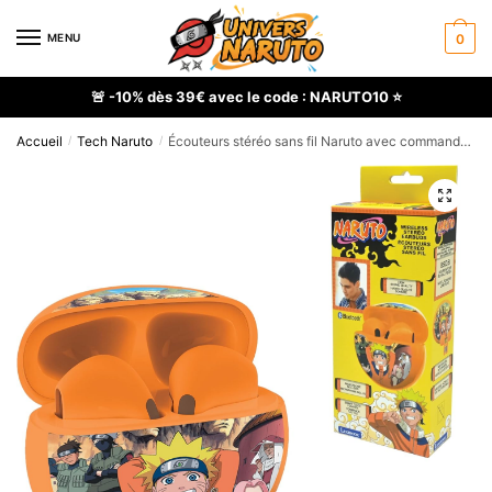
Skip
Skip
to
to
MENU
0
navigation
content
🚨 -10% dès 39€ avec le code : NARUTO10 ⭐
Accueil
Tech Naruto
Écouteurs stéréo sans fil Naruto avec commandes tactiles et boîtier de recharge
/
/
🔍