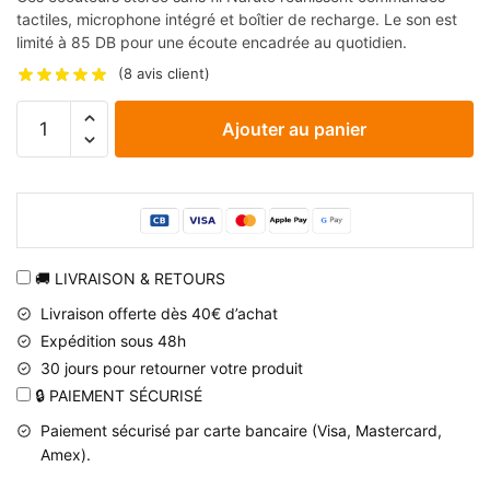
tactiles, microphone intégré et boîtier de recharge. Le son est
limité à 85 DB pour une écoute encadrée au quotidien.
(
8
avis client)
quantité
Ajouter au panier
de
Écouteurs
stéréo
sans
fil
Naruto
🚚 LIVRAISON & RETOURS
avec
Livraison offerte dès 40€ d’achat
commandes
Expédition sous 48h
tactiles
30 jours pour retourner votre produit
et
🔒 PAIEMENT SÉCURISÉ
boîtier
de
Paiement sécurisé par carte bancaire (Visa, Mastercard,
recharge
Amex).