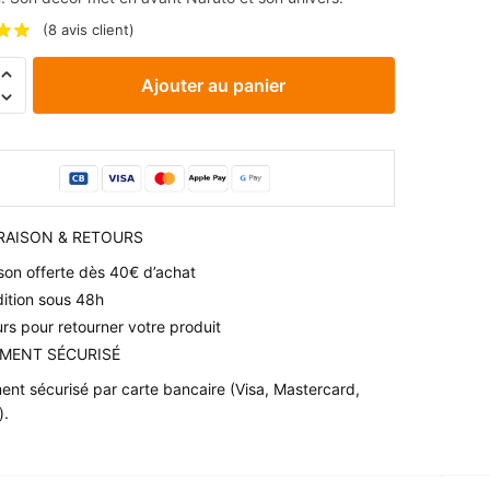
(
8
avis client)
é
Ajouter au panier
an
VRAISON & RETOURS
ison offerte dès 40€ d’achat
es
ition sous 48h
urs pour retourner votre produit
IEMENT SÉCURISÉ
ent sécurisé par carte bancaire (Visa, Mastercard,
).