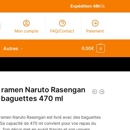
Expédition 48h
🚀
Mon compte
FAQ/Contact
Paiement
Autres
0.00
€
0
à ramen Naruto Rasengan
 baguettes 470 ml
 ramen Naruto Rasengan est livré avec des baguettes
. Sa capacité de 470 ml convient pour vos repas du
. Son décor met en avant Naruto et son univers.