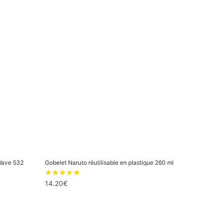
Wave 532
Gobelet Naruto réutilisable en plastique 260 ml
14.20
€