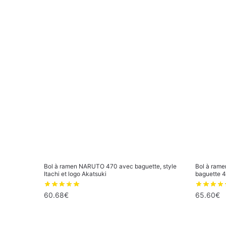
Bol à ramen NARUTO 470 avec baguette, style
Bol à ram
Itachi et logo Akatsuki
baguette 
60.68
€
65.60
€