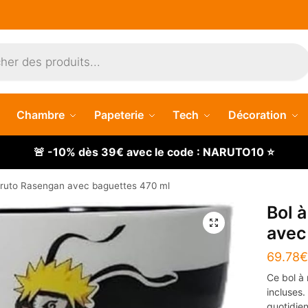
Chambre
Papeterie
Tech
Décoration
🚨 -10% dès 39€ avec le code : NARUTO10 ⭐
ruto Rasengan avec baguettes 470 ml
Bol 
🔍
avec
69.78
€
Ce bol à
incluses
quotidien