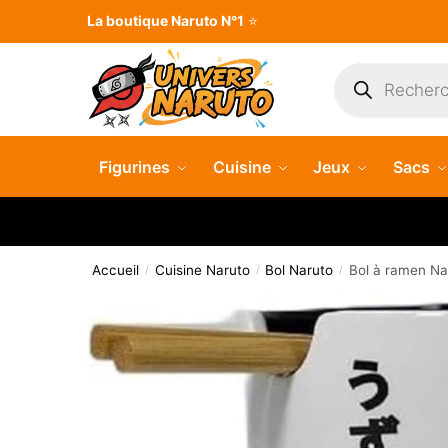
Skip
Skip
La boutique Naruto N°1
⭐
to
to
navigation
content
Recherche
de
produits
Figurines
Cuisine
Jeux
Sacs
Accueil
Cuisine Naruto
Bol Naruto
Bol à ramen Na
/
/
/