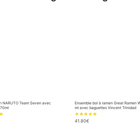
en NARUTO Team Seven avec
Ensemble bol à ramen Great Ramen 
470ml
ml avec baguettes Vincent Trinidad
41.80
€