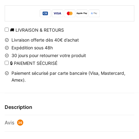
à
collectionner
Golden
Ticket
🚚 LIVRAISON & RETOURS
Tobi
Livraison offerte dès 40€ d’achat
Naruto
Expédition sous 48h
Shippuden
30 jours pour retourner votre produit
Col.2
🔒 PAIEMENT SÉCURISÉ
Paiement sécurisé par carte bancaire (Visa, Mastercard,
Amex).
Description
Avis
36