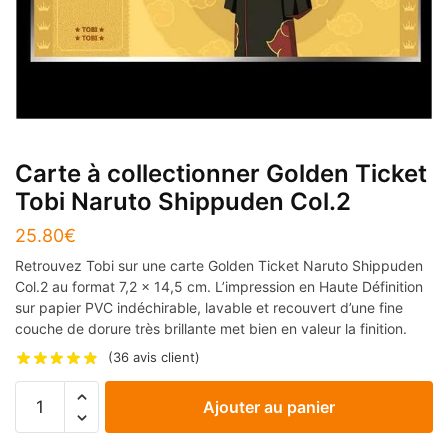
Carte à collectionner Golden Ticket
Tobi Naruto Shippuden Col.2
25.80
€
Retrouvez Tobi sur une carte Golden Ticket Naruto Shippuden
Col.2 au format 7,2 x 14,5 cm. L’impression en Haute Définition
sur papier PVC indéchirable, lavable et recouvert d’une fine
couche de dorure très brillante met bien en valeur la finition.
(
36
avis client)
quantité
Ajouter au panier
de
Carte