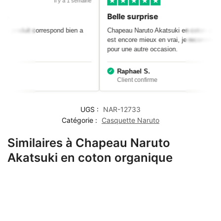
Il y a 1 semaine
otos
Belle surprise
s et le produit correspond bien a
Chapeau Naruto Akatsuki en coton org
est encore mieux en vrai, je recomm
pour une autre occasion.
Raphael S.
UGS :
NAR-12733
Catégorie :
Casquette Naruto
Similaires à Chapeau Naruto
Akatsuki en coton organique