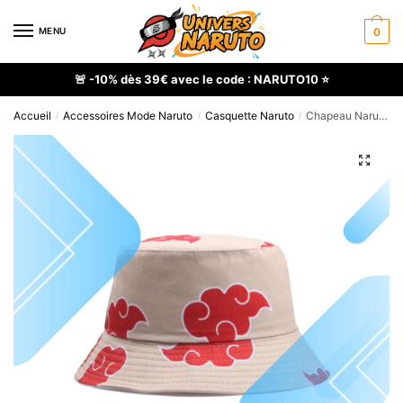
Skip
Skip
to
to
MENU
0
navigation
content
🚨 -10% dès 39€ avec le code : NARUTO10 ⭐
Accueil
Accessoires Mode Naruto
Casquette Naruto
Chapeau Naruto Akatsuki en coton organique
/
/
/
🔍