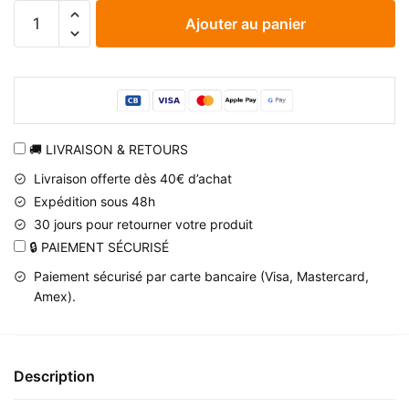
quantité
Ajouter au panier
de
Chapeau
Naruto
Akatsuki
en
coton
🚚 LIVRAISON & RETOURS
organique
Livraison offerte dès 40€ d’achat
Expédition sous 48h
30 jours pour retourner votre produit
🔒 PAIEMENT SÉCURISÉ
Paiement sécurisé par carte bancaire (Visa, Mastercard,
Amex).
Description