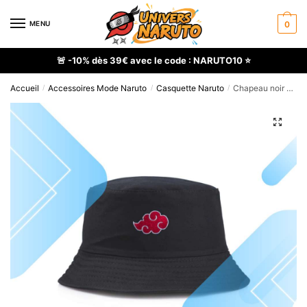
Skip
Skip
to
to
MENU
0
navigation
content
🚨 -10% dès 39€ avec le code : NARUTO10 ⭐
Accueil
Accessoires Mode Naruto
Casquette Naruto
Chapeau noir Naruto Akatsuki en coton organique
/
/
/
🔍