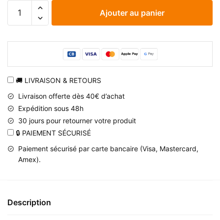
quantité
Ajouter au panier
de
Chapeau
noir
Naruto
Akatsuki
en
🚚 LIVRAISON & RETOURS
coton
Livraison offerte dès 40€ d’achat
organique
Expédition sous 48h
30 jours pour retourner votre produit
🔒 PAIEMENT SÉCURISÉ
Paiement sécurisé par carte bancaire (Visa, Mastercard,
Amex).
Description