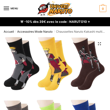
Skip
Skip
to
to
MENU
0
navigation
content
🚨 -10% dès 39€ avec le code : NARUTO10 ⭐
Accueil
Accessoires Mode Naruto
Chaussettes Naruto Kakashi multicolores, lot de 6 paires
/
/
🔍