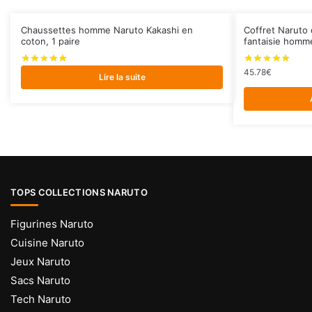
Chaussettes homme Naruto Kakashi en
Coffret Naruto 
coton, 1 paire
fantaisie homm
45.78
€
Lire la suite
TOPS COLLECTIONS NARUTO
Figurines Naruto
Cuisine Naruto
Jeux Naruto
Sacs Naruto
Tech Naruto