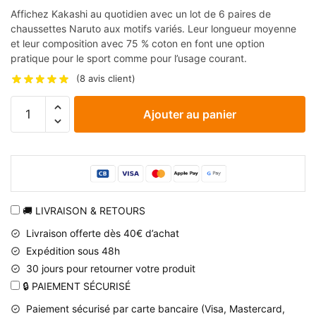
Affichez Kakashi au quotidien avec un lot de 6 paires de
chaussettes Naruto aux motifs variés. Leur longueur moyenne
et leur composition avec 75 % coton en font une option
pratique pour le sport comme pour l’usage courant.
(
8
avis client)
quantité
Ajouter au panier
de
Chaussettes
Naruto
Kakashi
multicolores,
lot
🚚 LIVRAISON & RETOURS
de
Livraison offerte dès 40€ d’achat
6
Expédition sous 48h
paires
30 jours pour retourner votre produit
🔒 PAIEMENT SÉCURISÉ
Paiement sécurisé par carte bancaire (Visa, Mastercard,