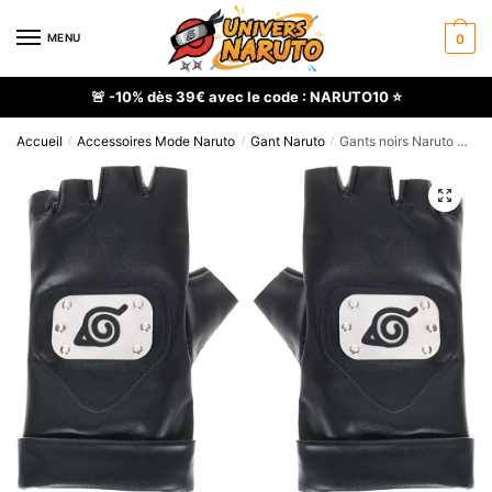
Skip
Skip
to
to
MENU
0
navigation
content
🚨 -10% dès 39€ avec le code : NARUTO10 ⭐
Accueil
Accessoires Mode Naruto
Gant Naruto
Gants noirs Naruto Kakashi avec écusson Konoha
/
/
/
🔍