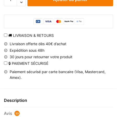
de
Kunai
doré
Naruto
en
plastique
🚚 LIVRAISON & RETOURS
ABS
Livraison offerte dès 40€ d’achat
Expédition sous 48h
30 jours pour retourner votre produit
🔒 PAIEMENT SÉCURISÉ
Paiement sécurisé par carte bancaire (Visa, Mastercard,
Amex).
Description
Avis
23