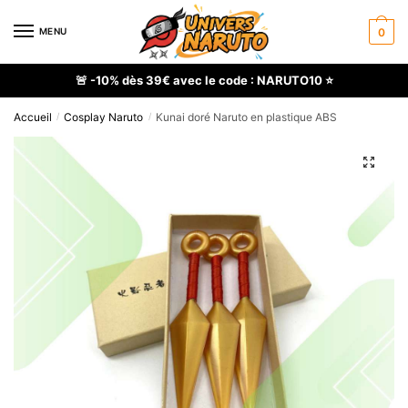
Skip
Skip
to
to
MENU
0
navigation
content
🚨 -10% dès 39€ avec le code : NARUTO10 ⭐
Accueil
Cosplay Naruto
Kunai doré Naruto en plastique ABS
/
/
🔍