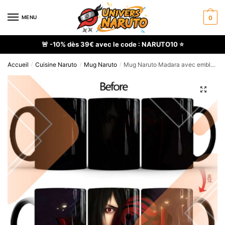
Skip
Skip
to
to
MENU
0
navigation
content
🚨 -10% dès 39€ avec le code : NARUTO10 ⭐
Accueil
Cuisine Naruto
Mug Naruto
Mug Naruto Madara avec emblème Uchiwa
/
/
/
🔍