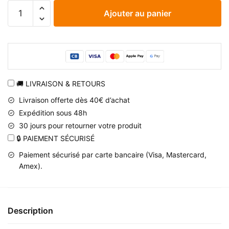
quantité
Ajouter au panier
de
Mug
Naruto
Madara
avec
emblème
🚚 LIVRAISON & RETOURS
Uchiwa
Livraison offerte dès 40€ d’achat
Expédition sous 48h
30 jours pour retourner votre produit
🔒 PAIEMENT SÉCURISÉ
Paiement sécurisé par carte bancaire (Visa, Mastercard,
Amex).
Description