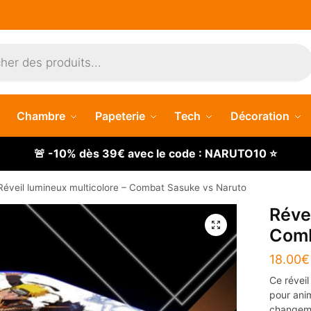
Chambre
Papeterie
Tech
Décoration
🚨 -10% dès 39€ avec le code : NARUTO10 ⭐
Réveil lumineux multicolore – Combat Sasuke vs Naruto
Réve
🔍
Comb
18.00
€
Ce réveil
pour ani
changeme