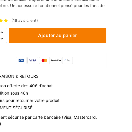
bre. Un accessoire fonctionnel pensé pour les fans de
(
16
avis client)
é
Ajouter au panier
x
lore
VRAISON & RETOURS
ison offerte dès 40€ d’achat
ition sous 48h
urs pour retourner votre produit
IEMENT SÉCURISÉ
ent sécurisé par carte bancaire (Visa, Mastercard,
).