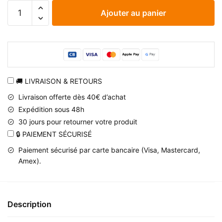
quantité
Ajouter au panier
de
Sac
à
dos
spacieux
Naruto
🚚 LIVRAISON & RETOURS
et
Livraison offerte dès 40€ d’achat
Sasuke
Expédition sous 48h
à
30 jours pour retourner votre produit
sangle
🔒 PAIEMENT SÉCURISÉ
réglable
Paiement sécurisé par carte bancaire (Visa, Mastercard,
Amex).
Description