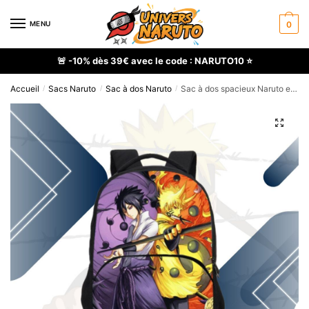
Skip
Skip
to
to
MENU
0
navigation
content
🚨 -10% dès 39€ avec le code : NARUTO10 ⭐
Accueil
Sacs Naruto
Sac à dos Naruto
Sac à dos spacieux Naruto et Sasuke à sangle réglable
/
/
/
🔍