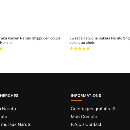
hiraku Ramen Naruto Shippuden coupe
Sweat à capuche Sakura Naruto Shi
 Homme
coloris au choix
CHERCHES
INFORMATIONS
 Naruto
Coloriages gratuits 🎨
ruto
Mon Compte
s muraux Naruto
F.A.Q / Contact