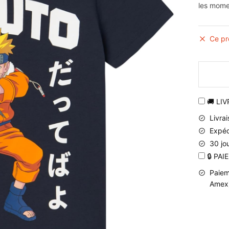
les mome
Ce pr
🚚 LI
Livra
Expéd
30 jo
🔒 PA
Paiem
Amex