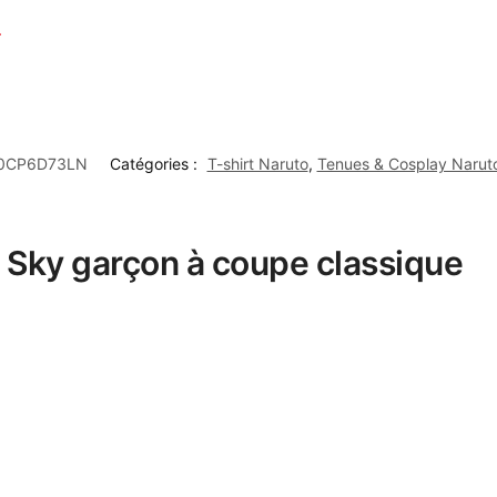
+
0CP6D73LN
Catégories :
T-shirt Naruto
,
Tenues & Cosplay Narut
to Sky garçon à coupe classique