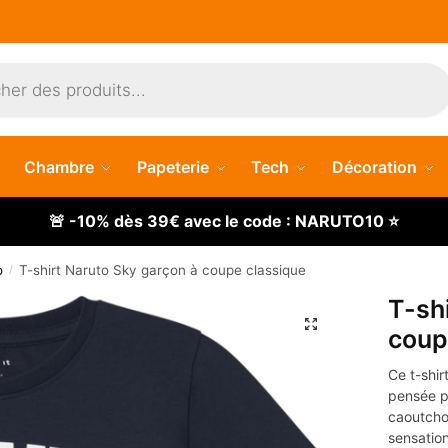
Chambre
Papeterie
Tech
Décoration
🚨 -10% dès 39€ avec le code : NARUTO10 ⭐
o
T-shirt Naruto Sky garçon à coupe classique
/
T-sh
🔍
coup
Ce t-shi
pensée p
caoutcho
sensation