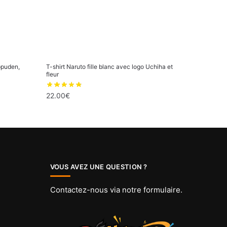
ppuden,
T-shirt Naruto fille blanc avec logo Uchiha et
fleur
22.00
€
Ce
produit
a
plusieurs
variations.
VOUS AVEZ UNE QUESTION ?
Les
options
Contactez-nous via
notre formulaire
.
peuvent
être