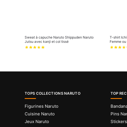
Sweat à capuche Naruto Shippuden Naruto
T-shirt Ic
Jutsu avec kanji et col tissé
Femme ou
TOPS COLLECTIONS NARUTO
TOP RE
Figurines Naruto
Bandana
Cuisine Naruto
Pins Na
Jeux Naruto
Sticker