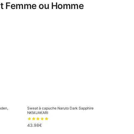
n, fit Femme ou Homme
uden,
Sweat à capuche Naruto Dark Sapphire
NKMJAKARI
43.98
€