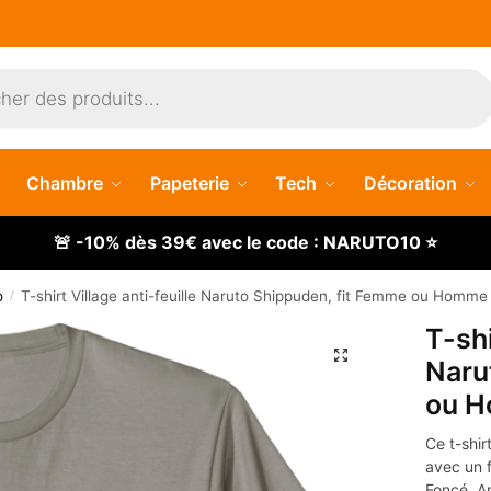
Chambre
Papeterie
Tech
Décoration
🚨 -10% dès 39€ avec le code : NARUTO10 ⭐
o
T-shirt Village anti-feuille Naruto Shippuden, fit Femme ou Homme
/
T-shi
🔍
Naru
ou 
Ce t-shir
avec un 
Foncé, Ar