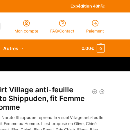
Expédition 48h
🚀
Mon compte
FAQ/Contact
Paiement
Autres
0.00
€
0
rt Village anti-feuille
to Shippuden, fit Femme
Homme
t Naruto Shippuden reprend le visuel Village anti-feuille
fit Femme ou Homme. Il est proposé en Olive, Chiné
gent, Bleu Chiné, Bleu Royal, Gris Chiné, Blanc, Bleu