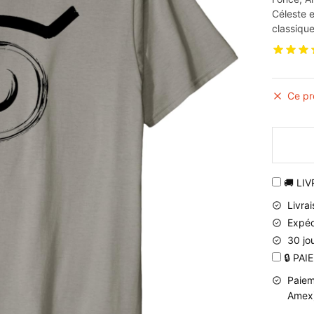
Céleste e
classique
Ce pr
🚚 LI
Livra
Expéd
30 jo
🔒 PA
Paiem
Amex