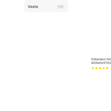
Veste
(10)
Débardeur fem
WONASHITK0