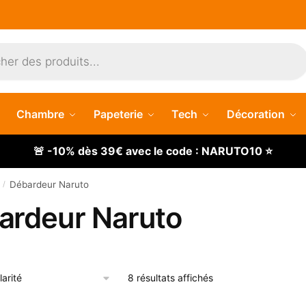
Chambre
Papeterie
Tech
Décoration
🚨 -10% dès 39€ avec le code : NARUTO10 ⭐
Débardeur Naruto
/
ardeur Naruto
Trié
8 résultats affichés
par