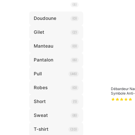
Débardeur
(8)
Doudoune
(0)
Gilet
(2)
Manteau
(0)
Pantalon
(6)
Pull
(46)
Robes
(0)
Débardeur Na
Symbole Anti-
Short
(1)
Sweat
(8)
T-shirt
(33)