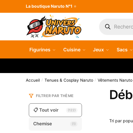
Skip
Skip
La boutique Naruto N°1
⭐
to
to
navigation
content
Recherche
de
produits
Figurines
Cuisine
Jeux
Sacs
Accueil
Tenues & Cosplay Naruto
Vêtements Naruto
/
/
Déb
FILTRER PAR THÈME
📋 Tout voir
(122)
Chemise
(1)