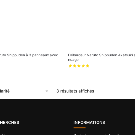
ruto Shippuden à 3 panneaux avec
Débardeur Naruto Shippuden Akatsuki 
nuage
Trié
8 résultats affichés
par
popularité
CHERCHES
INFORMATIONS