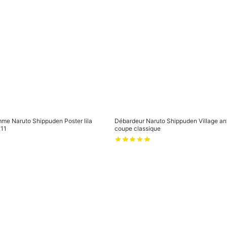
me Naruto Shippuden Poster lila
Débardeur Naruto Shippuden Village ant
11
coupe classique