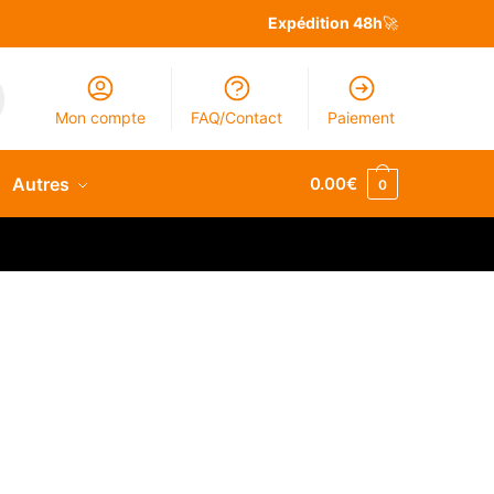
Expédition 48h
🚀
Mon compte
FAQ/Contact
Paiement
Autres
0.00
€
0