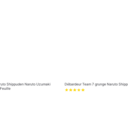
popularité
ruto Shippuden Naruto Uzumaki
Débardeur Team 7 grunge Naruto Ship
Feuille