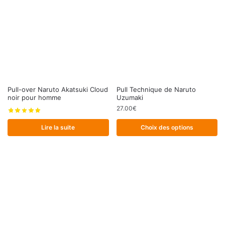
Ce
Pull-over Naruto Akatsuki Cloud
Pull Technique de Naruto
noir pour homme
Uzumaki
produit
27.00
€
a
plusieurs
Lire la suite
Choix des options
variations.
Les
options
peuvent
être
choisies
sur
la