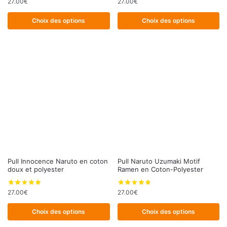
27.00
€
27.00
€
plusieurs
plusieurs
variations.
variations.
Choix des options
Choix des options
Les
Les
options
options
peuvent
peuvent
être
être
choisies
choisies
sur
sur
la
la
page
page
du
du
produit
produit
Ce
Ce
Pull Innocence Naruto en coton
Pull Naruto Uzumaki Motif
doux et polyester
Ramen en Coton-Polyester
produit
produit
a
a
27.00
€
27.00
€
plusieurs
plusieurs
variations.
variations.
Choix des options
Choix des options
Les
Les