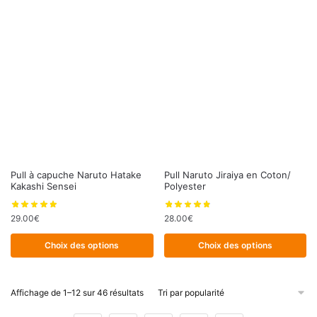
options
options
peuvent
peuvent
être
être
choisies
choisies
sur
sur
la
la
page
page
du
du
produit
produit
Ce
Ce
Pull à capuche Naruto Hatake
Pull Naruto Jiraiya en Coton/
Kakashi Sensei
Polyester
produit
produit
a
a
29.00
€
28.00
€
plusieurs
plusieurs
variations.
variations.
Choix des options
Choix des options
Les
Les
options
options
peuvent
peuvent
Trié
Affichage de 1–12 sur 46 résultats
par
être
être