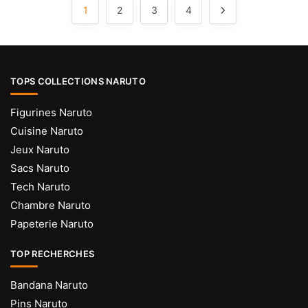
popularité
choisies
choisies
1
2
3
4
sur
sur
la
la
page
page
du
du
TOPS COLLECTIONS NARUTO
produit
produit
Figurines Naruto
Cuisine Naruto
Jeux Naruto
Sacs Naruto
Tech Naruto
Chambre Naruto
Papeterie Naruto
TOP RECHERCHES
Bandana Naruto
Pins Naruto