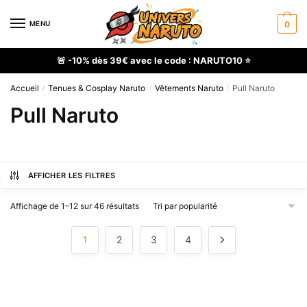
Skip
Skip
to
to
MENU
0
navigation
content
🚨 -10% dès 39€ avec le code : NARUTO10 ⭐
Accueil
Tenues & Cosplay Naruto
Vêtements Naruto
Pull Naruto
/
/
/
Pull Naruto
AFFICHER LES FILTRES
Trié
Affichage de 1–12 sur 46 résultats
par
popularité
1
2
3
4