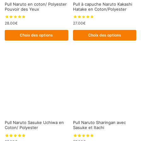
Ce
Ce
Pull Naruto en coton/ Polyester
Pull à capuche Naruto Kakashi
Pouvoir des Yeux
Hatake en Coton/Polyester
produit
produit
a
a
28.00
€
27.00
€
plusieurs
plusieurs
variations.
variations.
Choix des options
Choix des options
Les
Les
options
options
peuvent
peuvent
être
être
choisies
choisies
sur
sur
la
la
page
page
du
du
produit
produit
Ce
Ce
Pull Naruto Sasuke Uchiwa en
Pull Naruto Sharingan avec
Coton/ Polyester
Sasuke et Itachi
produit
produit
a
a