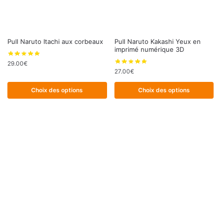
page
du
produit
Ce
Ce
Pull Naruto Itachi aux corbeaux
Pull Naruto Kakashi Yeux en
imprimé numérique 3D
produit
produit
a
a
29.00
€
27.00
€
plusieurs
plusieurs
variations.
variations.
Choix des options
Choix des options
Les
Les
options
options
peuvent
peuvent
être
être
choisies
choisies
sur
sur
la
la
page
page
du
du
produit
produit