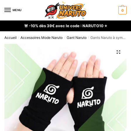
Skip
Skip
to
to
MENU
0
navigation
content
🚨 -10% dès 39€ avec le code : NARUTO10 ⭐
Accueil
Accessoires Mode Naruto
Gant Naruto
Gants Naruto à symbole Konoha en impression 3D
/
/
/
🔍