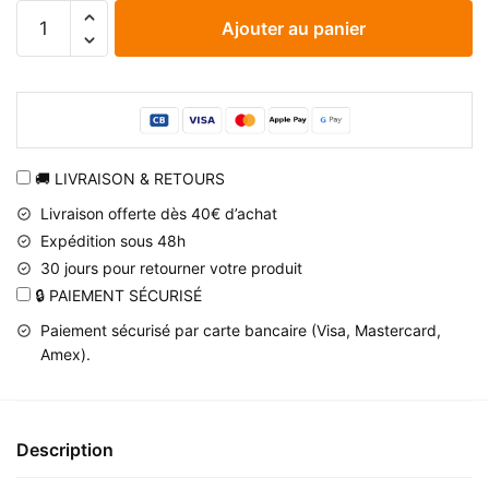
quantité
Ajouter au panier
de
Gants
Naruto
à
symbole
Konoha
🚚 LIVRAISON & RETOURS
en
Livraison offerte dès 40€ d’achat
impression
Expédition sous 48h
3D
30 jours pour retourner votre produit
🔒 PAIEMENT SÉCURISÉ
Paiement sécurisé par carte bancaire (Visa, Mastercard,
Amex).
Description