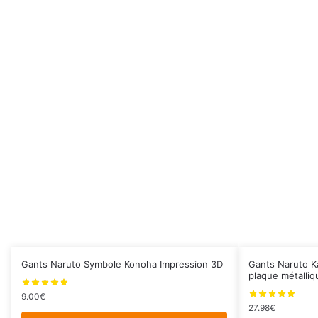
Gants Naruto Symbole Konoha Impression 3D
Gants Naruto K
plaque métalliq
9.00
€
27.98
€