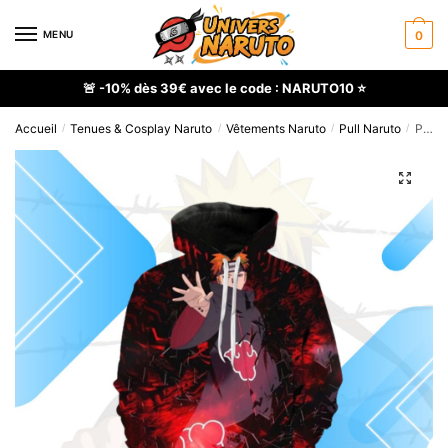
Skip
Skip
to
to
MENU
0
navigation
content
🚨 -10% dès 39€ avec le code : NARUTO10 ⭐
Accueil
Tenues & Cosplay Naruto
Vêtements Naruto
Pull Naruto
Pull Pain Akatsuki Naruto Imprimé 3D
/
/
/
/
🔍