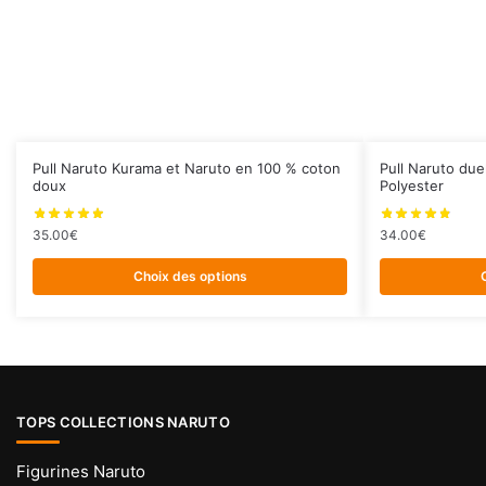
Ce
Ce
Pull Naruto Kurama et Naruto en 100 % coton
Pull Naruto due
doux
Polyester
produit
produit
a
a
35.00
€
34.00
€
plusieurs
plusieurs
variations.
variations.
Choix des options
Les
Les
options
options
peuvent
peuvent
être
être
choisies
choisies
TOPS COLLECTIONS NARUTO
sur
sur
la
la
Figurines Naruto
page
page