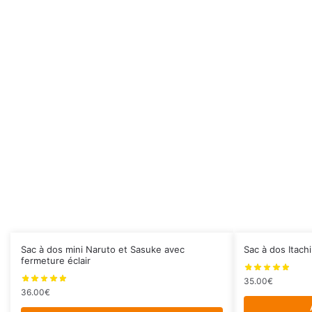
Sac à dos mini Naruto et Sasuke avec
Sac à dos Itach
fermeture éclair
35.00
€
36.00
€