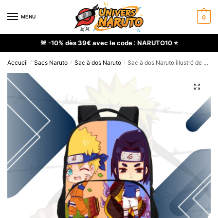
Skip
Skip
to
to
MENU
0
navigation
content
🚨 -10% dès 39€ avec le code : NARUTO10 ⭐
Accueil
Sacs Naruto
Sac à dos Naruto
Sac à dos Naruto illustré de Sasuke et Naruto, style mignon
/
/
/
🔍