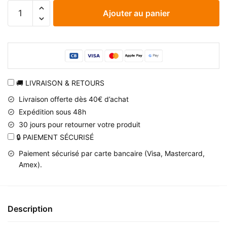
quantité
Ajouter au panier
de
Sac
à
dos
Naruto
illustré
🚚 LIVRAISON & RETOURS
de
Livraison offerte dès 40€ d’achat
Sasuke
Expédition sous 48h
et
30 jours pour retourner votre produit
Naruto,
🔒 PAIEMENT SÉCURISÉ
style
mignon
Paiement sécurisé par carte bancaire (Visa, Mastercard,
Amex).
Description