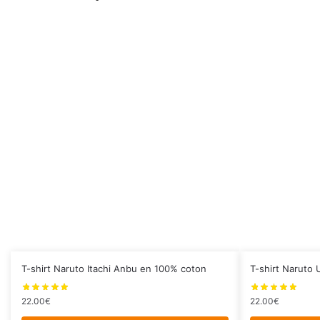
Ce
Ce
T-shirt Naruto Itachi Anbu en 100% coton
T-shirt Naruto 
produit
produit
a
a
22.00
€
22.00
€
plusieurs
plusieurs