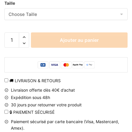
Taille
quantité
Ajouter au panier
de
T
shirt
Naruto
Hinata
blanc
🚚 LIVRAISON & RETOURS
à
Livraison offerte dès 40€ d’achat
impression
Expédition sous 48h
3D
30 jours pour retourner votre produit
🔒 PAIEMENT SÉCURISÉ
Paiement sécurisé par carte bancaire (Visa, Mastercard,
Amex).