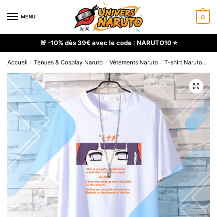
Skip
Skip
to
to
MENU
0
navigation
content
🚨 -10% dès 39€ avec le code : NARUTO10 ⭐
Accueil
Tenues & Cosplay Naruto
Vêtements Naruto
T-shirt Naruto
T s
/
/
/
🔍