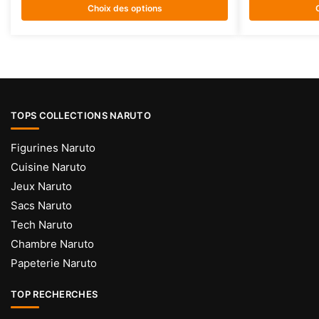
Choix des options
variations.
variations.
Les
Les
options
options
peuvent
peuvent
être
être
choisies
choisies
TOPS COLLECTIONS NARUTO
sur
sur
la
la
Figurines Naruto
page
page
Cuisine Naruto
du
du
Jeux Naruto
produit
produit
Sacs Naruto
Tech Naruto
Chambre Naruto
Papeterie Naruto
TOP RECHERCHES