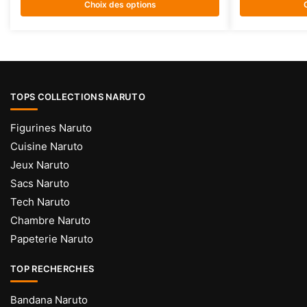
Choix des options
variations.
variations.
Les
Les
options
options
peuvent
peuvent
être
être
choisies
choisies
TOPS COLLECTIONS NARUTO
sur
sur
la
la
Figurines Naruto
page
page
Cuisine Naruto
du
du
Jeux Naruto
produit
produit
Sacs Naruto
Tech Naruto
Chambre Naruto
Papeterie Naruto
TOP RECHERCHES
Bandana Naruto