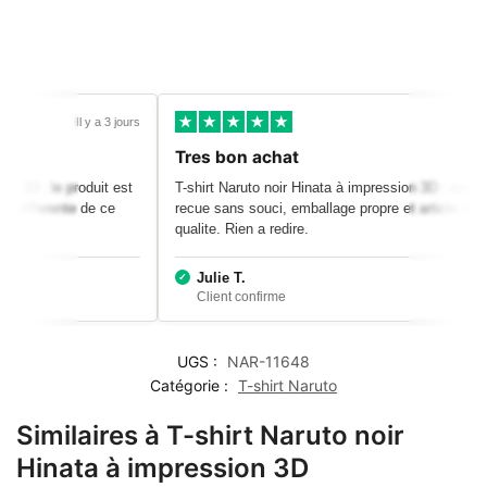
Il y a 3 jours
Tres bon achat
sion 3D : le produit est
T-shirt Naruto noir Hinata à impression 3D : c
ement differente de ce
recue sans souci, emballage propre et article d
n.
qualite. Rien a redire.
Julie T.
UGS :
NAR-11648
Catégorie :
T-shirt Naruto
Similaires à T-shirt Naruto noir
Hinata à impression 3D