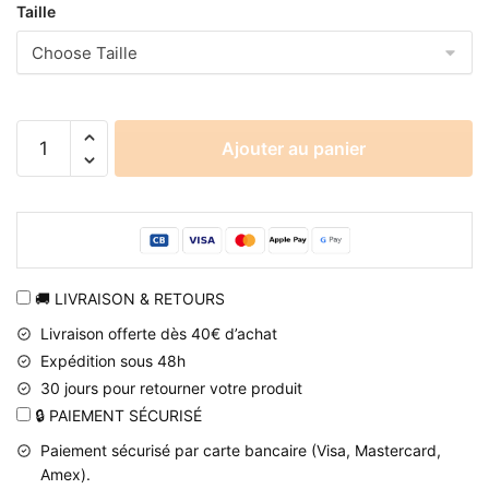
Taille
quantité
Ajouter au panier
de
T-
shirt
Naruto
noir
Hinata
🚚 LIVRAISON & RETOURS
à
Livraison offerte dès 40€ d’achat
impression
Expédition sous 48h
3D
30 jours pour retourner votre produit
🔒 PAIEMENT SÉCURISÉ
Paiement sécurisé par carte bancaire (Visa, Mastercard,
Amex).