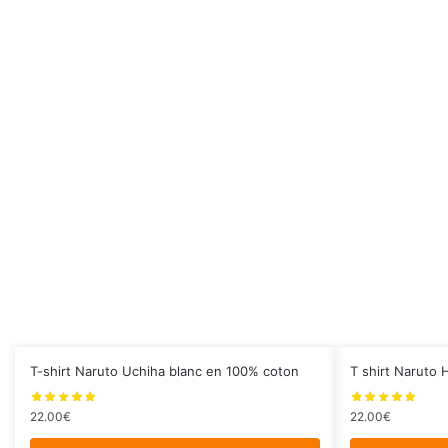
Ce
Ce
T-shirt Naruto Uchiha blanc en 100% coton
T shirt Naruto 
produit
produit
a
a
22.00
€
22.00
€
plusieurs
plusieurs