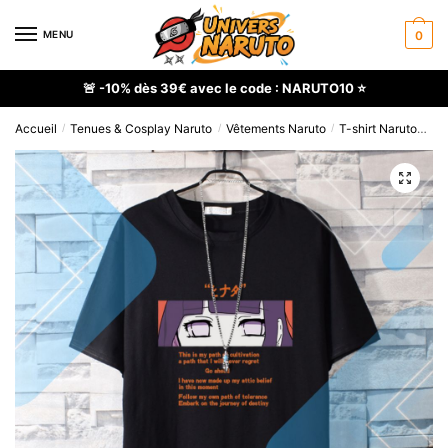
Skip
Skip
to
to
MENU
0
navigation
content
🚨 -10% dès 39€ avec le code : NARUTO10 ⭐
Accueil
Tenues & Cosplay Naruto
Vêtements Naruto
T-shirt Naruto
T-s
/
/
/
🔍