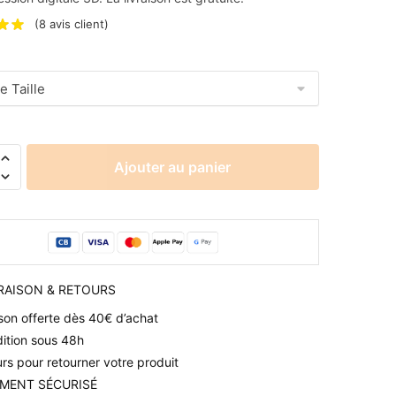
(
8
avis client)
é
Ajouter au panier
VRAISON & RETOURS
ison offerte dès 40€ d’achat
ition sous 48h
urs pour retourner votre produit
IEMENT SÉCURISÉ