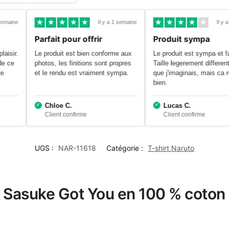
emaine
Il y a 1 semaine
Il y a 
Parfait pour offrir
Produit sympa
isir.
Le produit est bien conforme aux
Le produit est sympa et fait 
e ce
photos, les finitions sont propres
Taille legerement different
et le rendu est vraiment sympa.
que j'imaginais, mais ca re
bien.
Chloe C.
Lucas C.
UGS :
NAR-11618
Catégorie :
T-shirt Naruto
to Sasuke Got You en 100 % coton