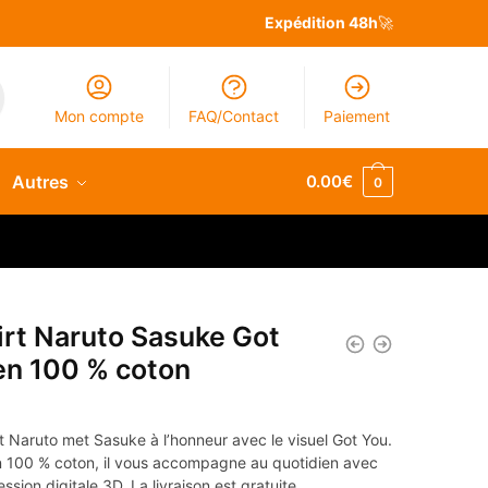
Expédition 48h
🚀
Mon compte
FAQ/Contact
Paiement
Autres
0.00
€
0
irt Naruto Sasuke Got
en 100 % coton
€
t Naruto met Sasuke à l’honneur avec le visuel Got You.
 100 % coton, il vous accompagne au quotidien avec
ssion digitale 3D. La livraison est gratuite.