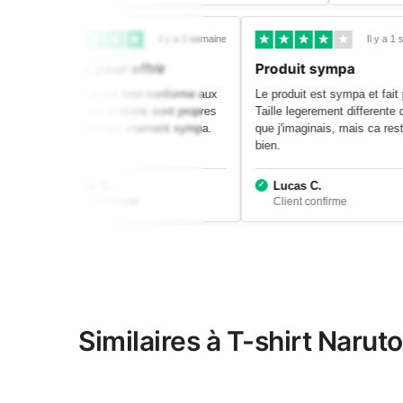
Il y a 1 semaine
Il y a 1 s
Parfait pour offrir
Produit sympa
Le produit est bien conforme aux
Le produit est sympa et fait pla
photos, les finitions sont propres
Taille legerement differente d
et le rendu est vraiment sympa.
que j'imaginais, mais ca reste
bien.
Chloe C.
Lucas C.
Similaires à T-shirt Naru