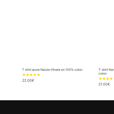
T shirt jaune Naruto Hinata en 100% coton
T-shirt Na
coton
22.00
€
21.00
€
Ce
Ce
produit
produit
a
a
plusieurs
plusieur