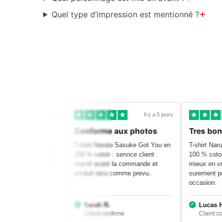
+
Quel type d’impression est mentionné ?
Il y a 1 semaine
Il y a 5 jours
 achat
Conforme aux photos
Tres b
uto Sasuke Got You en
T-shirt Naruto Sasuke Got You en
T-shirt N
: le rendu est encore
100 % coton : service client
100 % cot
ai, je recommanderai
reactif avant la commande et
mieux en 
ur une autre
produit recu comme prevu.
surement 
occasion.
.
Sarah R.
Lucas