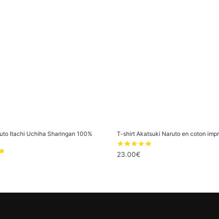
ruto Itachi Uchiha Sharingan 100%
T-shirt Akatsuki Naruto en coton imp
23.00
€
Ce
produit
a
plusieurs
s