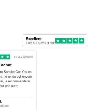
Excellent
4,8/5 sur 4 avis clients
Il y a 1 semaine
on achat
aruto Sasuke Got You en
on : le rendu est encore
vrai, je recommanderai
pour une autre
 H.