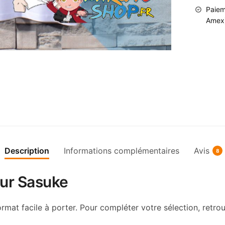
coton
Paiem
Amex
Description
Informations complémentaires
Avis
8
sur Sasuke
rmat facile à porter. Pour compléter votre sélection, retro