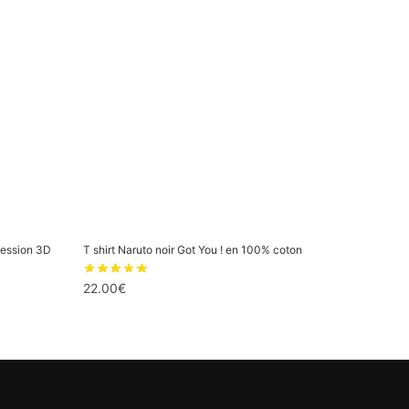
ression 3D
T shirt Naruto noir Got You ! en 100% coton
22.00
€
Ce
produit
a
plusieurs