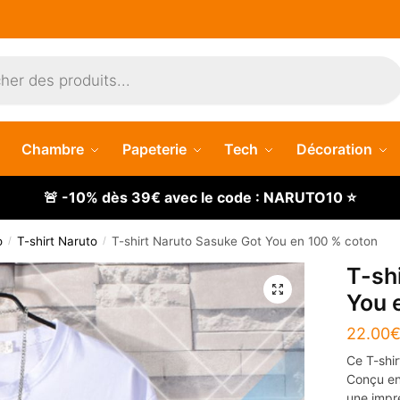
Chambre
Papeterie
Tech
Décoration
🚨 -10% dès 39€ avec le code : NARUTO10 ⭐
o
T-shirt Naruto
T-shirt Naruto Sasuke Got You en 100 % coton
/
/
T-sh
🔍
You 
22.00
Ce T-shir
Conçu en
une impre