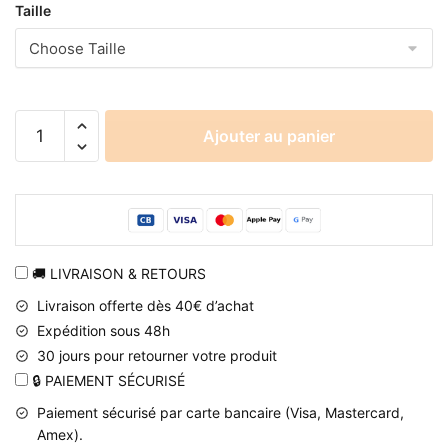
Taille
quantité
Ajouter au panier
de
Pull
à
capuche
Naruto
Hatake
🚚 LIVRAISON & RETOURS
Kakashi
Livraison offerte dès 40€ d’achat
Sensei
Expédition sous 48h
30 jours pour retourner votre produit
🔒 PAIEMENT SÉCURISÉ
Paiement sécurisé par carte bancaire (Visa, Mastercard,
Amex).