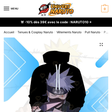
Skip
Skip
to
to
MENU
0
navigation
content
🚨 -10% dès 39€ avec le code : NARUTO10 ⭐
Accueil
Tenues & Cosplay Naruto
Vêtements Naruto
Pull Naruto
Pull à capuche Naruto Hatake Kakashi Sensei
/
/
/
/
🔍