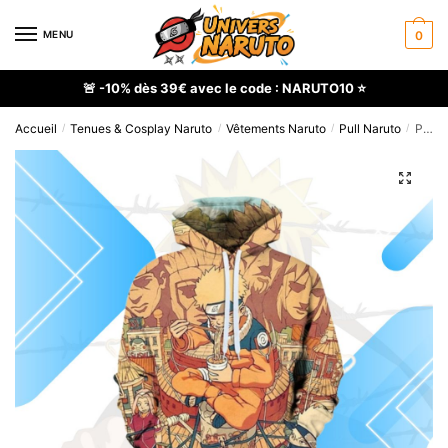
Skip
Skip
to
to
MENU
0
navigation
content
🚨 -10% dès 39€ avec le code : NARUTO10 ⭐
Accueil
Tenues & Cosplay Naruto
Vêtements Naruto
Pull Naruto
Pull Naruto Uzumaki Motif Ramen en Coton-Polyester
/
/
/
/
🔍