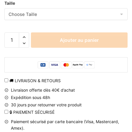
Taille
quantité
Ajouter au panier
de
Pull
Naruto
Uzumaki
Motif
Ramen
🚚 LIVRAISON & RETOURS
en
Livraison offerte dès 40€ d’achat
Coton-
Expédition sous 48h
Polyester
30 jours pour retourner votre produit
🔒 PAIEMENT SÉCURISÉ
Paiement sécurisé par carte bancaire (Visa, Mastercard,
Amex).