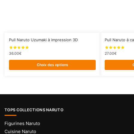
Ce
Ce
Pull Naruto Uzumaki à impression 3D
Pull Naruto à c
produit
produit
a
a
36.00
€
27.00
€
plusieurs
plusieurs
Choix des options
variations.
variations.
Les
Les
options
options
peuvent
peuvent
être
être
choisies
choisies
TOPS COLLECTIONS NARUTO
sur
sur
la
la
Figurines Naruto
page
page
Cuisine Naruto
du
du