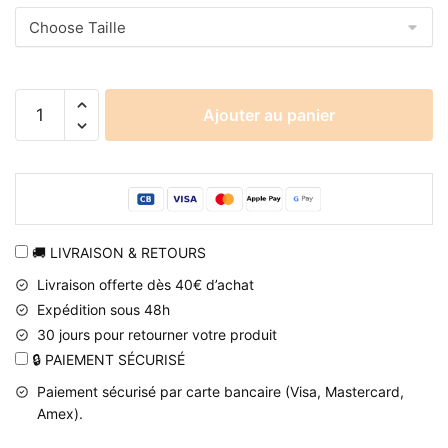
quantité
Ajouter au panier
de
Pull
Naruto
Uzumaki
au
design
🚚 LIVRAISON & RETOURS
triste
Livraison offerte dès 40€ d’achat
Expédition sous 48h
30 jours pour retourner votre produit
🔒 PAIEMENT SÉCURISÉ
Paiement sécurisé par carte bancaire (Visa, Mastercard,
Amex).