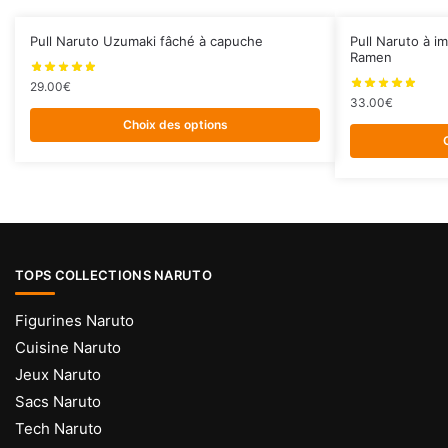
Ce
Ce
Pull Naruto Uzumaki fâché à capuche
Pull Naruto à i
Ramen
produit
produit
a
a
29.00
€
33.00
€
plusieurs
plusieurs
Choix des options
variations.
variations.
Les
Les
options
options
peuvent
peuvent
être
être
choisies
choisies
TOPS COLLECTIONS NARUTO
sur
sur
la
la
Figurines Naruto
page
page
Cuisine Naruto
du
du
Jeux Naruto
produit
produit
Sacs Naruto
Tech Naruto