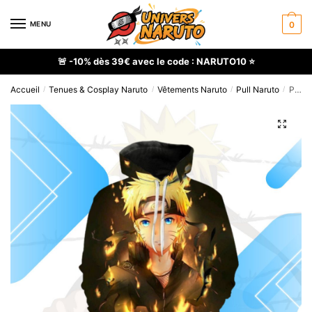
Skip
Skip
to
to
MENU
0
navigation
content
🚨 -10% dès 39€ avec le code : NARUTO10 ⭐
Accueil
Tenues & Cosplay Naruto
Vêtements Naruto
Pull Naruto
Pull Naruto Uzumaki au design triste
/
/
/
/
🔍