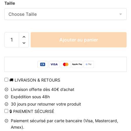
Taille
quantité
Ajouter au panier
de
Pull
Naruto
Uzumaki
fâché
à
🚚 LIVRAISON & RETOURS
capuche
Livraison offerte dès 40€ d’achat
Expédition sous 48h
30 jours pour retourner votre produit
🔒 PAIEMENT SÉCURISÉ
Paiement sécurisé par carte bancaire (Visa, Mastercard,
Amex).