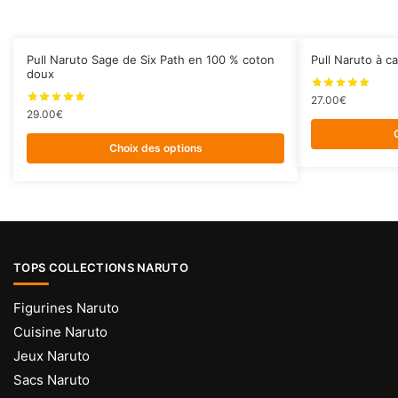
Ce
Ce
Pull Naruto Sage de Six Path en 100 % coton
Pull Naruto à c
doux
produit
produit
a
a
27.00
€
29.00
€
plusieurs
plusieurs
variations.
variations.
Choix des options
Les
Les
options
options
peuvent
peuvent
être
être
choisies
choisies
TOPS COLLECTIONS NARUTO
sur
sur
la
la
Figurines Naruto
page
page
Cuisine Naruto
du
du
Jeux Naruto
produit
produit
Sacs Naruto