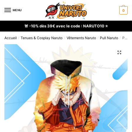
Skip
Skip
to
to
MENU
0
navigation
content
🚨 -10% dès 39€ avec le code : NARUTO10 ⭐
Accueil
Tenues & Cosplay Naruto
Vêtements Naruto
Pull Naruto
Pull Naruto Uzumaki fâché à capuche
/
/
/
/
🔍